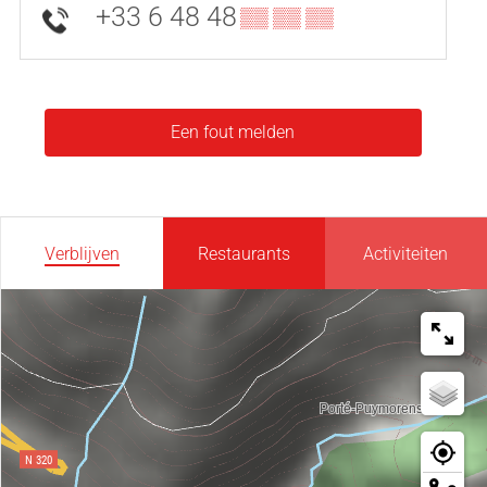
+33 6 48 48
▒▒ ▒▒ ▒▒
Een fout melden
Verblijven
Restaurants
Activiteiten