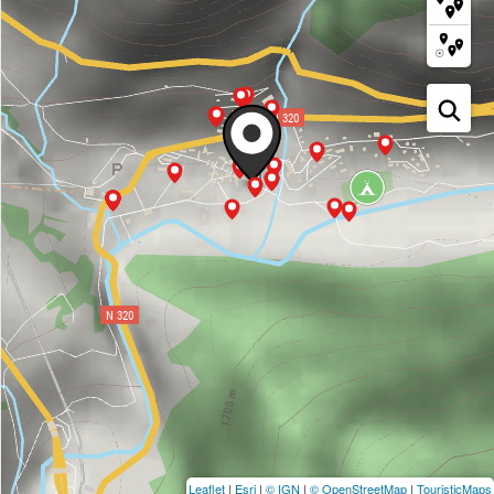
Leaflet
|
Esri
|
© IGN
|
© OpenStreetMap
|
TouristicMaps