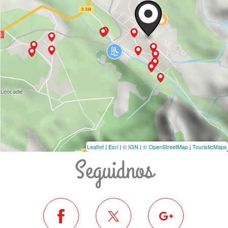
Leaflet
|
Esri
|
© IGN
|
© OpenStreetMap
|
TouristicMaps
Seguidnos