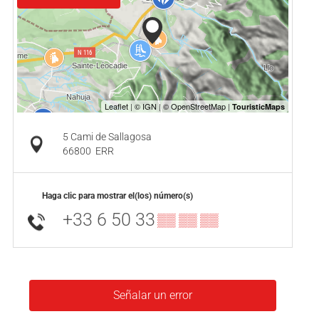
5 Cami de Sallagosa
66800
ERR
Haga clic para mostrar el(los) número(s)
+33 6 50 33
▒▒ ▒▒ ▒▒
Señalar un error