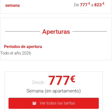
€
€
De
777
a
823
semana
Aperturas
Periodos de apertura
Todo el año 2026
777
€
Desde :
Semana (en apartamento)
Ver todas las tarifas