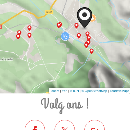
Leaflet
|
Esri
|
© IGN
|
© OpenStreetMap
|
TouristicMaps
Volg ons !