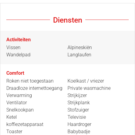
Diensten
Activiteiten
Vissen
Alpineskiën
Wandelpad
Langlaufen
Comfort
Roken niet toegestaan
Koelkast / vriezer
Draadloze internettoegang
Private wasmachine
Verwarming
Strijkijzer
Ventilator
Strijkplank
Snelkookpan
Stofzuiger
Ketel
Televisie
koffiezetapparaat
Haardroger
Toaster
Babybadje