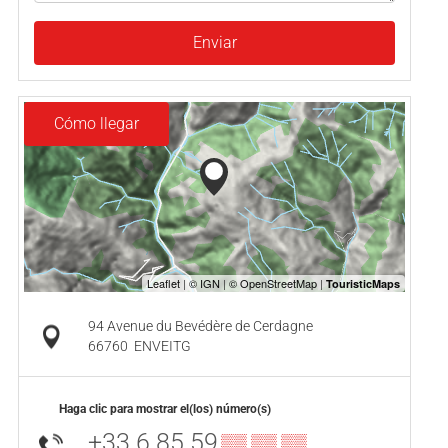
Enviar
Cómo llegar
94 Avenue du Bevédère de Cerdagne
66760
ENVEITG
Haga clic para mostrar el(los) número(s)
+33 6 85 59
▒▒ ▒▒ ▒▒