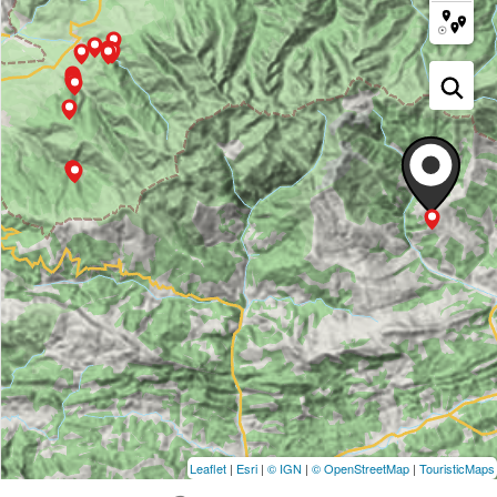
Leaflet
|
Esri
|
© IGN
|
© OpenStreetMap
|
TouristicMaps