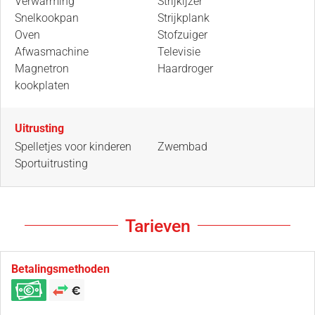
Verwarming
Strijkijzer
Snelkookpan
Strijkplank
Oven
Stofzuiger
Afwasmachine
Televisie
Magnetron
Haardroger
kookplaten
Uitrusting
Spelletjes voor kinderen
Zwembad
Sportuitrusting
Tarieven
Betalingsmethoden