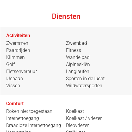
Diensten
Activiteiten
Zwemmen
Zwembad
Paardrijden
Fitness
Klimmen
Wandelpad
Golf
Alpineskiën
Fietsenverhuur
Langlaufen
IJsbaan
Sporten in de lucht
Vissen
Wildwatersporten
Comfort
Roken niet toegestaan
Koelkast
Internettoegang
Koelkast / vriezer
Draadloze internettoegang
Diepvriezer