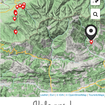
Leaflet
|
Esri
|
© IGN
|
© OpenStreetMap
|
TouristicMaps