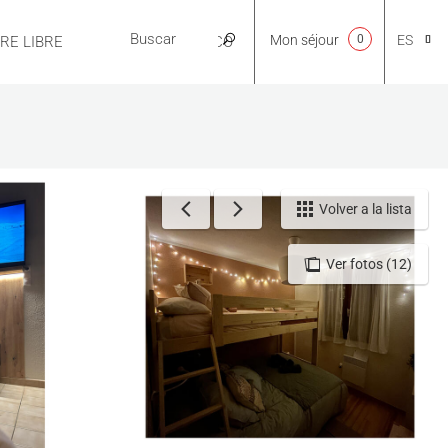
Mon séjour
0
ES
IRE LIBRE
PRÁCTICO
CA
NL
Volver a la lista
Ver fotos (12)
EN
FR