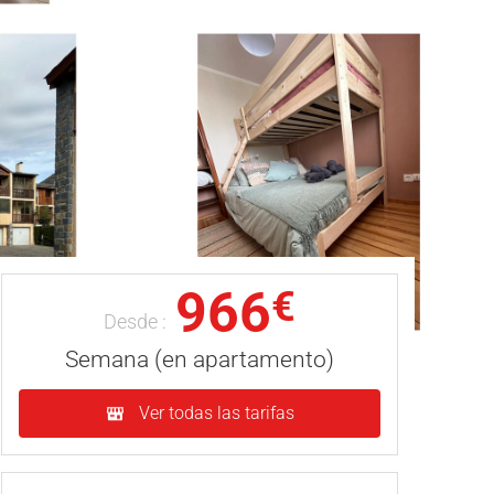
966
€
Desde :
Semana (en apartamento)
Ver todas las tarifas