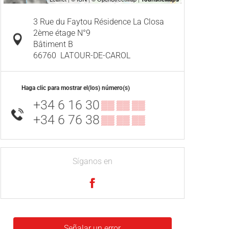
3 Rue du Faytou Résidence La Closa
2ème étage N°9
Bâtiment B
66760
LATOUR-DE-CAROL
Haga clic para mostrar el(los) número(s)
+34 6 16 30
▒▒ ▒▒ ▒▒
+34 6 76 38
▒▒ ▒▒ ▒▒
Síganos en
Señalar un error