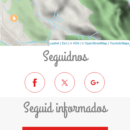
Leaflet
|
Esri
|
© IGN
|
© OpenStreetMap
|
TouristicMaps
Seguidnos
Seguid informados