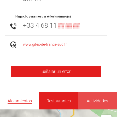
66800
LLO
Haga clic para mostrar el(los) número(s)
+33 4 68 11
▒▒ ▒▒ ▒▒
www.gites-de-france-sud.fr
Señalar un error
Alojamientos
Restaurantes
Actividades