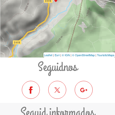
Leaflet
|
Esri
|
© IGN
|
© OpenStreetMap
|
TouristicMaps
Seguidnos
Seguid informados