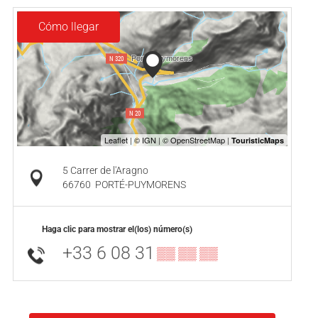
Cómo llegar
5 Carrer de l'Aragno
66760
PORTÉ-PUYMORENS
Haga clic para mostrar el(los) número(s)
+33 6 08 31
▒▒ ▒▒ ▒▒