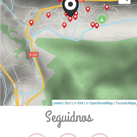
Leaflet
|
Esri
|
© IGN
|
© OpenStreetMap
|
TouristicMaps
Seguidnos