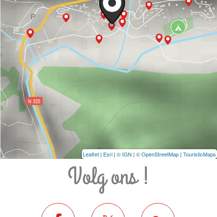
Leaflet
|
Esri
|
© IGN
|
© OpenStreetMap
|
TouristicMaps
Volg ons !