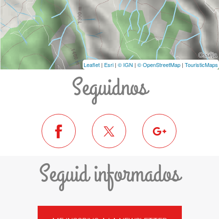
Leaflet
|
Esri
|
© IGN
|
© OpenStreetMap
|
TouristicMaps
Seguidnos
Seguid informados