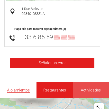
1 Rue Bellevue
66340
OSSÉJA
Haga clic para mostrar el(los) número(s)
+33 6 85 59
▒▒ ▒▒ ▒▒
Señalar un error
Alojamientos
Restaurantes
Actividades