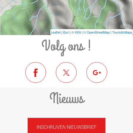
Leaflet
|
Esri
|
© IGN
|
© OpenStreetMap
|
TouristicMaps
Volg ons !
Nieuws
INSCHRIJVEN NIEUWSBRIEF