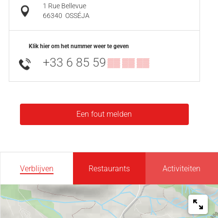
1 Rue Bellevue
66340
OSSÉJA
Klik hier om het nummer weer te geven
+33 6 85 59
▒▒ ▒▒ ▒▒
Een fout melden
Verblijven
Restaurants
Activiteiten