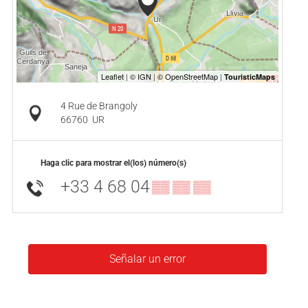
4 Rue de Brangoly
66760
UR
Haga clic para mostrar el(los) número(s)
+33 4 68 04
▒▒ ▒▒ ▒▒
Señalar un error