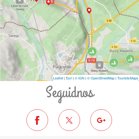
Leaflet
|
Esri
|
© IGN
|
© OpenStreetMap
|
TouristicMaps
Seguidnos