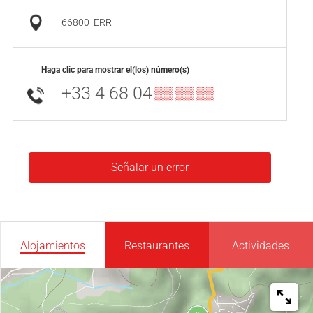
66800
ERR
Haga clic para mostrar el(los) número(s)
+33 4 68 04
▒▒ ▒▒ ▒▒
Señalar un error
Alojamientos
Restaurantes
Actividades