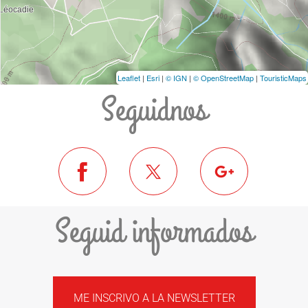
Leaflet
|
Esri
|
© IGN
|
© OpenStreetMap
|
TouristicMaps
Seguidnos
Seguid informados
ME INSCRIVO A LA NEWSLETTER