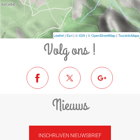
Leaflet
|
Esri
|
© IGN
|
© OpenStreetMap
|
TouristicMaps
Volg ons !
Nieuws
INSCHRIJVEN NIEUWSBRIEF