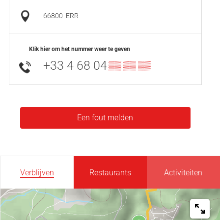
66800
ERR
Klik hier om het nummer weer te geven
+33 4 68 04
▒▒ ▒▒ ▒▒
Een fout melden
Verblijven
Restaurants
Activiteiten