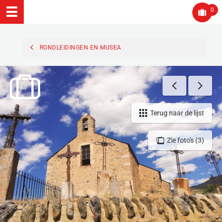
0
RONDLEIDINGEN EN MUSEA
Terug naar de lijst
Zie foto's (3)