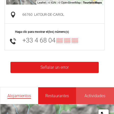
66760
LATOUR-DE-CAROL
Haga clic para mostrar el(los) número(s)
+33 4 68 04
▒▒ ▒▒ ▒▒
Señalar un error
Alojamientos
Restaurantes
Actividades