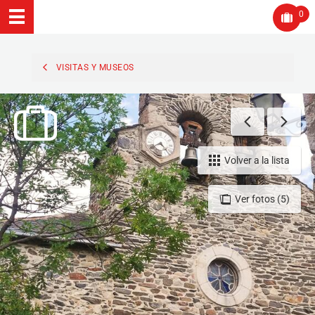
0
VISITAS Y MUSEOS
Volver a la lista
Ver fotos (5)