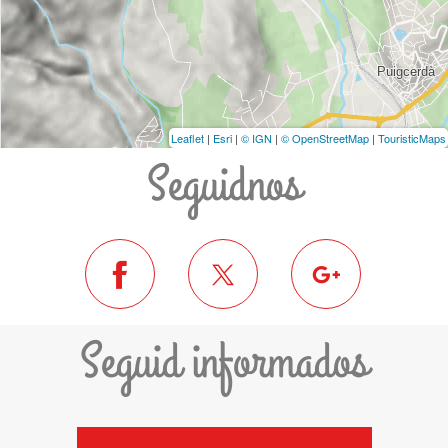
Leaflet
|
Esri
|
© IGN
|
© OpenStreetMap
|
TouristicMaps
Seguidnos
Seguid informados