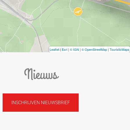
Leaflet
|
Esri
|
© IGN
|
© OpenStreetMap
|
TouristicMaps
Nieuws
INSCHRIJVEN NIEUWSBRIEF