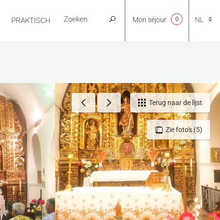
Mon séjour
0
NL
PRAKTISCH
CA
EN
Terug naar de lijst
Zie foto's (5)
FR
ES