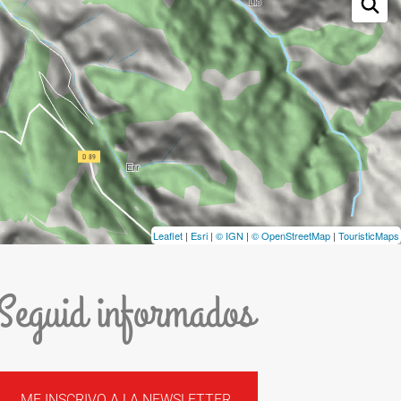
Leaflet
|
Esri
|
© IGN
|
© OpenStreetMap
|
TouristicMaps
Seguid informados
ME INSCRIVO A LA NEWSLETTER