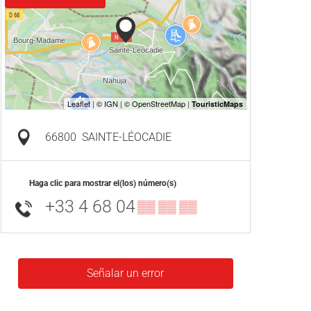
66800
SAINTE-LÉOCADIE
Haga clic para mostrar el(los) número(s)
+33 4 68 04
▒▒ ▒▒ ▒▒
Señalar un error