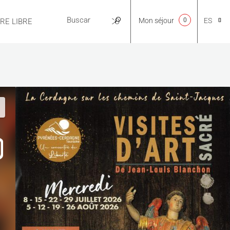
Mon séjour
0
ES
IRE LIBRE
PRÁCTICO
CA
NL
EN
FR