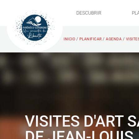
DESCUBRIR
PL
/
/
/
INICIO
PLANIFICAR
AGENDA
VISITE
VISITES D'ART 
DE JEAN-LOUIS