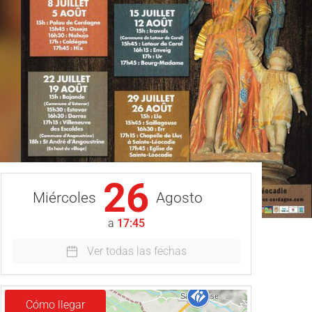
26
Miércoles
Agosto
a
17:45
Ver todas las fechas
Cómo llegar