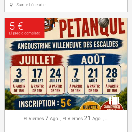
Sainte-Léocadie
5 €
El precio completo
7
21
Viernes
Ago.
,
Viernes
Ago.
,
...
El
El