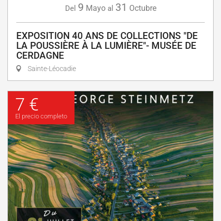
9
31
Mayo
Octubre
Del
al
EXPOSITION 40 ANS DE COLLECTIONS "DE
LA POUSSIÈRE À LA LUMIÈRE"- MUSÉE DE
CERDAGNE
Sainte-Léocadie
7 €
El precio completo