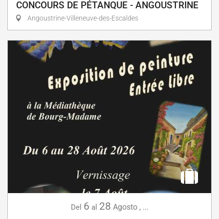
CONCOURS DE PÉTANQUE - ANGOUSTRINE
Angoustrine-Villeneuve-des-Escaldes
6
28
Agosto
,
...
Del
al