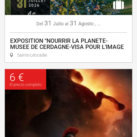
31
31
Julio
Agosto
,
...
Del
al
EXPOSITION "NOURRIR LA PLANETE-
MUSEE DE CERDAGNE-VISA POUR L'IMAGE
Sainte-Léocadie
6 €
El precio completo