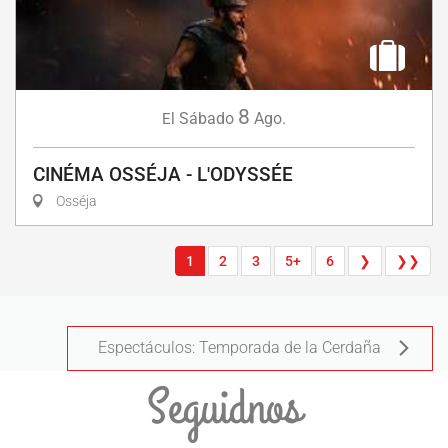
8
Sábado
Ago.
El
CINÉMA OSSÉJA - L'ODYSSÉE
Osséja
1
2
3
5+
6
❯
❯❯
Espectáculos: Temporada de la Cerdaña
Seguidnos