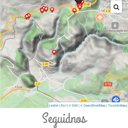
Leaflet
|
Esri
|
© IGN
|
© OpenStreetMap
|
TouristicMaps
Seguidnos