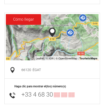
Cómo llegar
66120
ÉGAT
Haga clic para mostrar el(los) número(s)
+33 4 68 30
▒▒ ▒▒ ▒▒