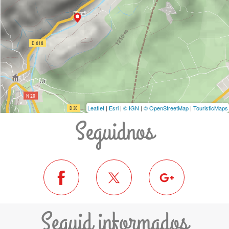
Leaflet
|
Esri
|
© IGN
|
© OpenStreetMap
|
TouristicMaps
Seguidnos
Seguid informados