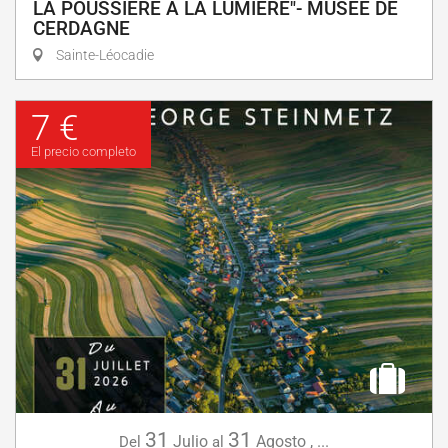
LA POUSSIÈRE À LA LUMIÈRE"- MUSÉE DE
CERDAGNE
Sainte-Léocadie
7 €
El precio completo
31
31
Julio
Agosto
,
...
Del
al