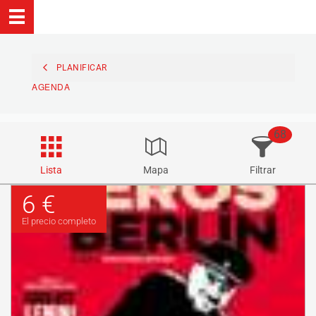
PLANIFICAR
AGENDA
68
Lista
Mapa
Filtrar
6 €
El precio completo