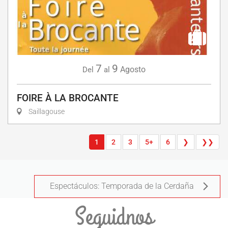
7
9
Agosto
Del
al
FOIRE À LA BROCANTE
Saillagouse
1
2
3
5+
6
❯
❯❯
Espectáculos: Temporada de la Cerdaña
Seguidnos