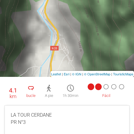
Leaflet
|
Esri
|
© IGN
|
© OpenStreetMap
|
TouristicMaps
4.1
km
bucle
A pie
1h 30min
Fácil
LA TOUR CERDANE
PR N°3