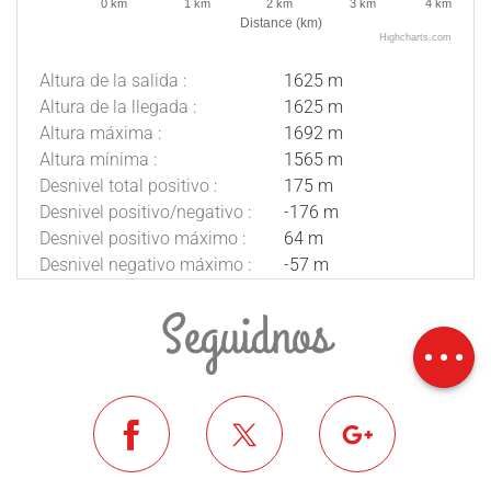
0 km
1 km
2 km
3 km
4 km
Distance (km)
Highcharts.com
Altura de la salida :
1625 m
Altura de la llegada :
1625 m
Altura máxima :
1692 m
Altura mínima :
1565 m
Desnivel total positivo :
175 m
Desnivel positivo/negativo :
-176 m
Desnivel positivo máximo :
64 m
Desnivel negativo máximo :
-57 m
Descripción
Descargar
Seguidnos
Desnivel