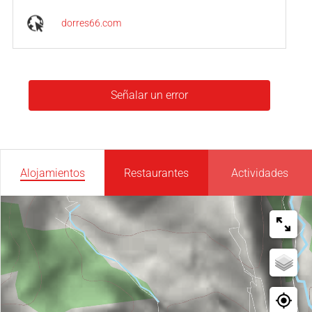
dorres66.com
Señalar un error
Alojamientos
Restaurantes
Actividades