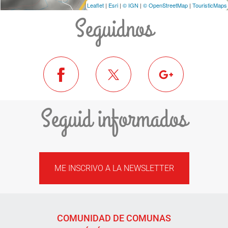
Leaflet
|
Esri
|
© IGN
|
© OpenStreetMap
|
TouristicMaps
Seguidnos
Seguid informados
ME INSCRIVO A LA NEWSLETTER
COMUNIDAD DE COMUNAS