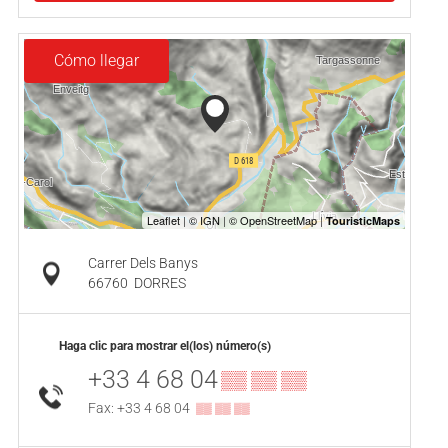
Cómo llegar
Carrer Dels Banys
66760
DORRES
Haga clic para mostrar el(los) número(s)
+33 4 68 04
▒▒ ▒▒ ▒▒
Fax: +33 4 68 04
▒▒ ▒▒ ▒▒