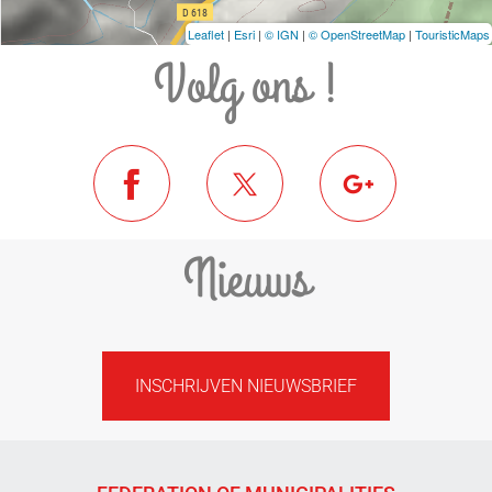
Leaflet
|
Esri
|
© IGN
|
© OpenStreetMap
|
TouristicMaps
Volg ons !
Nieuws
INSCHRIJVEN NIEUWSBRIEF