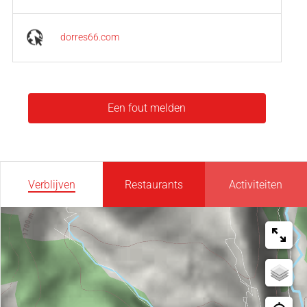
dorres66.com
Een fout melden
Verblijven
Restaurants
Activiteiten