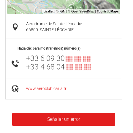
Aérodrome de Sainte-Léocadie
66800
SAINTE-LÉOCADIE
Haga clic para mostrar el(los) número(s)
+33 6 09 30
▒▒ ▒▒ ▒▒
+33 4 68 04
▒▒ ▒▒ ▒▒
www.aeroclubicaria.fr
Señalar un error