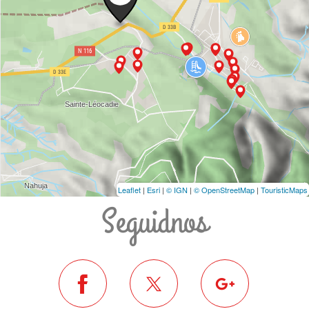
Leaflet
|
Esri
|
© IGN
|
© OpenStreetMap
|
TouristicMaps
Seguidnos