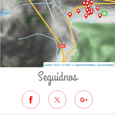
Leaflet
|
Esri
|
© IGN
|
© OpenStreetMap
|
TouristicMaps
Seguidnos