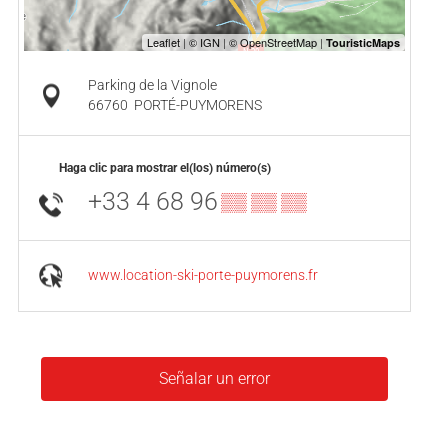
Parking de la Vignole
66760
PORTÉ-PUYMORENS
Haga clic para mostrar el(los) número(s)
+33 4 68 96
▒▒ ▒▒ ▒▒
www.location-ski-porte-puymorens.fr
Señalar un error