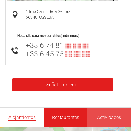
1 Imp Camp de la Senora
66340
OSSÉJA
Haga clic para mostrar el(los) número(s)
+33 6 74 81
▒▒ ▒▒ ▒▒
+33 6 45 75
▒▒ ▒▒ ▒▒
Señalar un error
Alojamientos
Restaurantes
Actividades