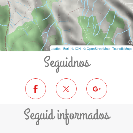
Leaflet
|
Esri
|
© IGN
|
© OpenStreetMap
|
TouristicMaps
Seguidnos
Seguid informados