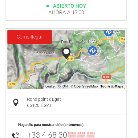
ABIERTO HOY
AHORA A 13:00
Cómo llegar
Rond point d'Egat
66120
ÉGAT
Haga clic para mostrar el(los) número(s)
+33 4 68 30
▒▒ ▒▒ ▒▒