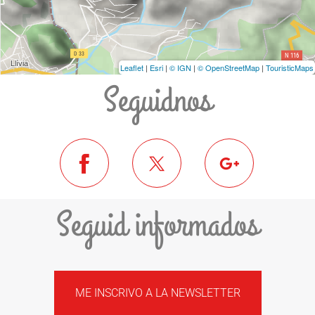
Leaflet
|
Esri
|
© IGN
|
© OpenStreetMap
|
TouristicMaps
Seguidnos
Seguid informados
ME INSCRIVO A LA NEWSLETTER