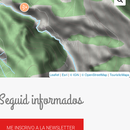
Leaflet
|
Esri
|
© IGN
|
© OpenStreetMap
|
TouristicMaps
Seguid informados
ME INSCRIVO A LA NEWSLETTER