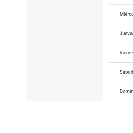
Miérc
Jueve
Vierne
Sába
Domi