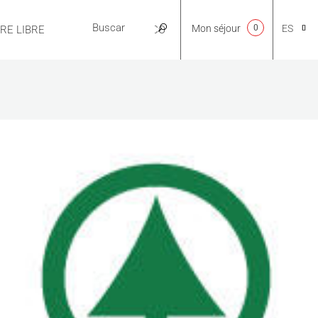
Mon séjour
0
ES
IRE LIBRE
PRÁCTICO
CA
NL
EN
FR