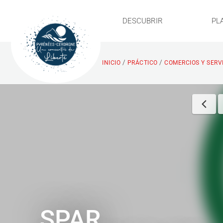
DESCUBRIR
PL
/
/
INICIO
PRÁCTICO
COMERCIOS Y SERV
SPAR