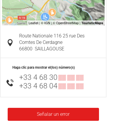
Route Nationale 116 25 rue Des
Comtes De Cerdagne
66800
SAILLAGOUSE
Haga clic para mostrar el(los) número(s)
+33 4 68 30
▒▒ ▒▒ ▒▒
+33 4 68 04
▒▒ ▒▒ ▒▒
Señalar un error