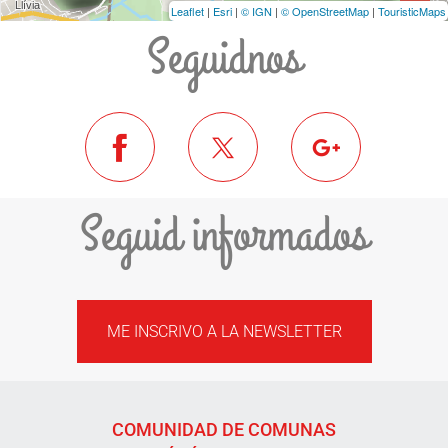
Leaflet
|
Esri
|
© IGN
|
© OpenStreetMap
|
TouristicMaps
Seguidnos
Seguid informados
ME INSCRIVO A LA NEWSLETTER
COMUNIDAD DE COMUNAS