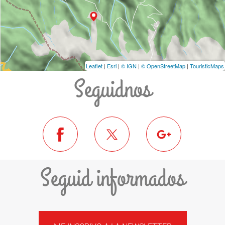
Leaflet
|
Esri
|
© IGN
|
© OpenStreetMap
|
TouristicMaps
Seguidnos
Seguid informados