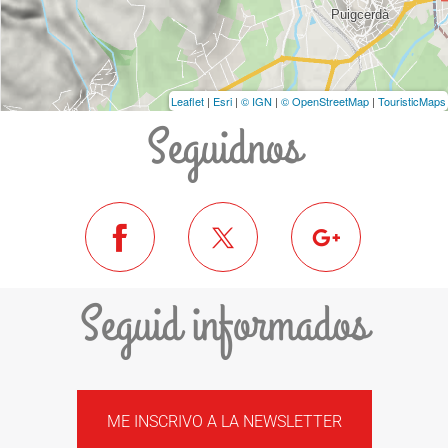
Leaflet
|
Esri
|
© IGN
|
© OpenStreetMap
|
TouristicMaps
Seguidnos
Seguid informados
ME INSCRIVO A LA NEWSLETTER