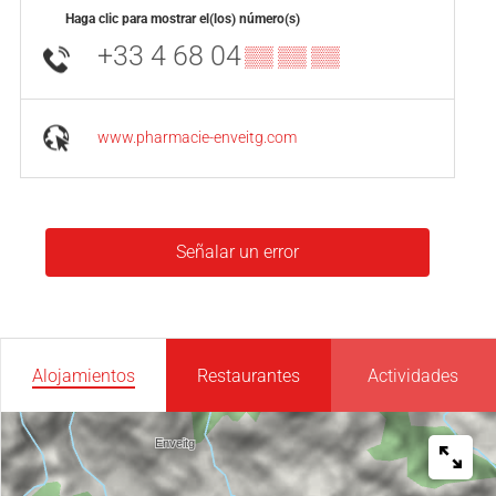
Haga clic para mostrar el(los) número(s)
+33 4 68 04
▒▒ ▒▒ ▒▒
www.pharmacie-enveitg.com
Señalar un error
Alojamientos
Restaurantes
Actividades