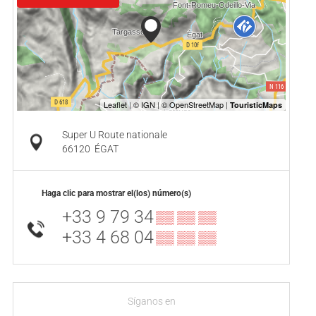
Super U Route nationale
66120
ÉGAT
Haga clic para mostrar el(los) número(s)
+33 9 79 34
▒▒ ▒▒ ▒▒
+33 4 68 04
▒▒ ▒▒ ▒▒
Síganos en