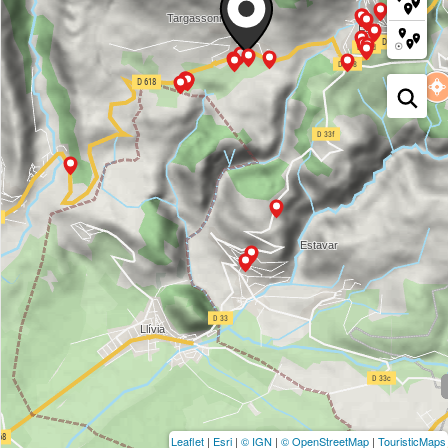
Leaflet
|
Esri
|
© IGN
|
© OpenStreetMap
|
TouristicMaps