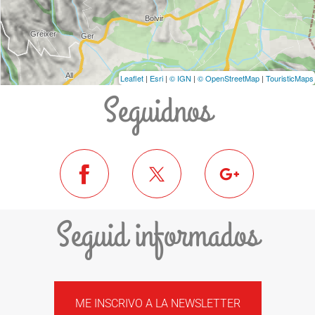
Leaflet
|
Esri
|
© IGN
|
© OpenStreetMap
|
TouristicMaps
Seguidnos
Seguid informados
ME INSCRIVO A LA NEWSLETTER