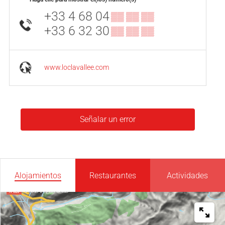
+33 4 68 04
▒▒ ▒▒ ▒▒
+33 6 32 30
▒▒ ▒▒ ▒▒
www.loclavallee.com
Señalar un error
Alojamientos
Restaurantes
Actividades