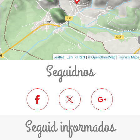
Leaflet
|
Esri
|
© IGN
|
© OpenStreetMap
|
TouristicMaps
Seguidnos
Seguid informados