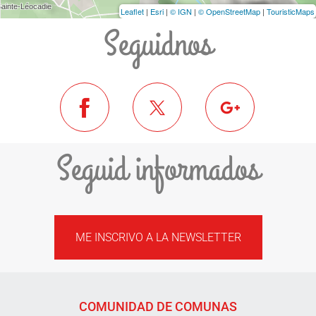
Leaflet
|
Esri
|
© IGN
|
© OpenStreetMap
|
TouristicMaps
Seguidnos
Seguid informados
ME INSCRIVO A LA NEWSLETTER
COMUNIDAD DE COMUNAS