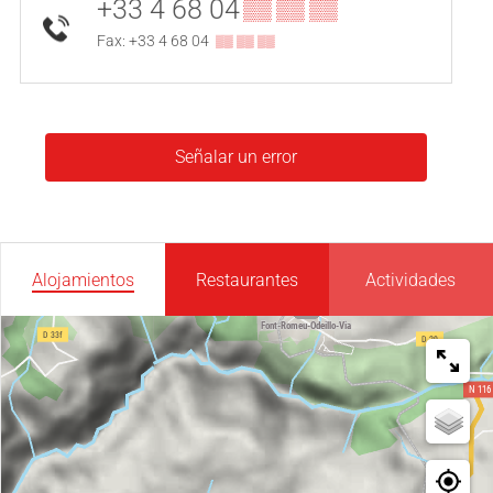
+33 4 68 04
▒▒ ▒▒ ▒▒
Fax: +33 4 68 04
▒▒ ▒▒ ▒▒
Señalar un error
Alojamientos
Restaurantes
Actividades