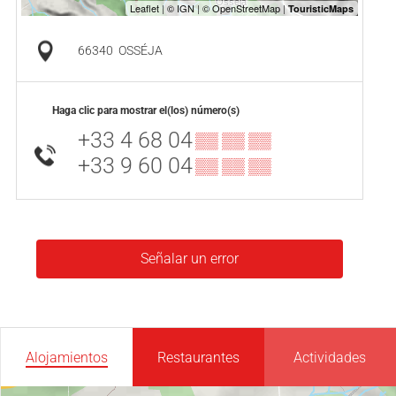
66340
OSSÉJA
Haga clic para mostrar el(los) número(s)
+33 4 68 04
▒▒ ▒▒ ▒▒
+33 9 60 04
▒▒ ▒▒ ▒▒
Señalar un error
Alojamientos
Restaurantes
Actividades