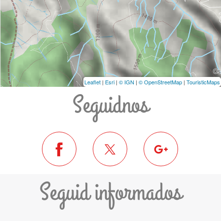
Leaflet
|
Esri
|
© IGN
|
© OpenStreetMap
|
TouristicMaps
Seguidnos
Seguid informados