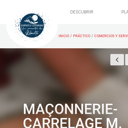
DESCUBRIR
PL
/
/
INICIO
PRÁCTICO
COMERCIOS Y SERV
MAÇONNERIE-
CARRELAGE M.