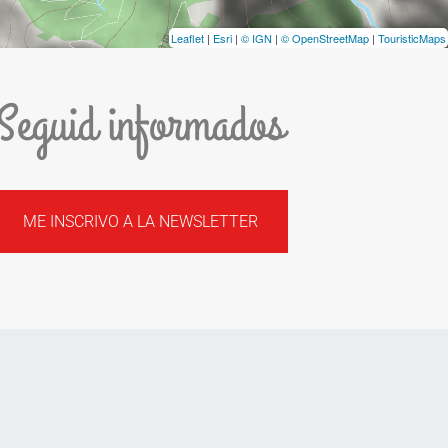
Leaflet
|
Esri
|
© IGN
|
© OpenStreetMap
|
TouristicMaps
Seguid informados
ME INSCRIVO A LA NEWSLETTER