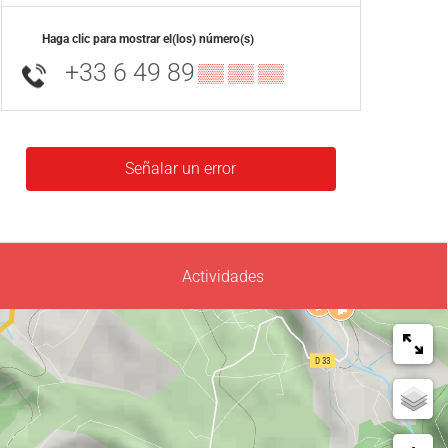
Haga clic para mostrar el(los) número(s)
+33 6 49 89
▒▒ ▒▒ ▒▒
Señalar un error
Actividades