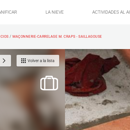
ANIFICAR
LA NIEVE
ACTIVIDADES AL A
/
ICIOS
MAÇONNERIE-CARRELAGE M. CRAPS - SAILLAGOUSE
Volver a la lista