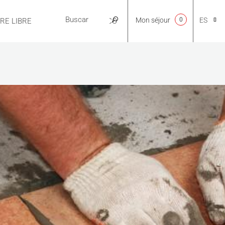
Mon séjour
0
ES
IRE LIBRE
PRÁCTICO
CA
NL
EN
FR