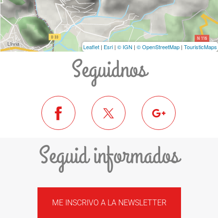
Leaflet
|
Esri
|
© IGN
|
© OpenStreetMap
|
TouristicMaps
Seguidnos
Seguid informados
ME INSCRIVO A LA NEWSLETTER