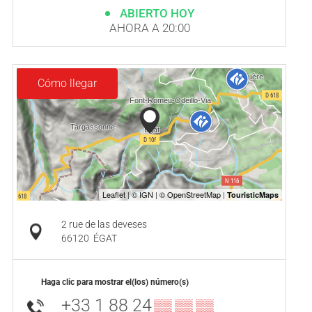
ABIERTO HOY
AHORA A 20:00
Cómo llegar
2 rue de las deveses
66120
ÉGAT
Haga clic para mostrar el(los) número(s)
+33 1 88 24
▒▒ ▒▒ ▒▒