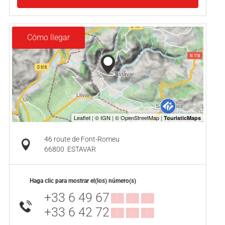
Cómo llegar
46 route de Font-Romeu
66800
ESTAVAR
Haga clic para mostrar el(los) número(s)
+33 6 49 67
▒▒ ▒▒ ▒▒
+33 6 42 72
▒▒ ▒▒ ▒▒