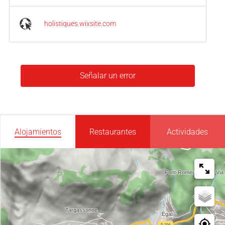
holistiques.wixsite.com
Señalar un error
Alojamientos
Restaurantes
Actividades