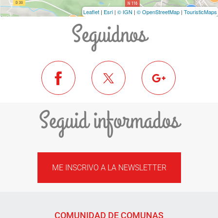
Leaflet
|
Esri
|
© IGN
|
© OpenStreetMap
|
TouristicMaps
Seguidnos
Seguid informados
ME INSCRIVO A LA NEWSLETTER
COMUNIDAD DE COMUNAS