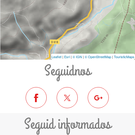
Leaflet
|
Esri
|
© IGN
|
© OpenStreetMap
|
TouristicMaps
Seguidnos
Seguid informados