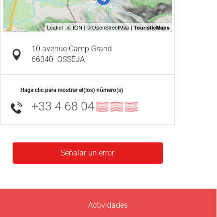
10 avenue Camp Grand
66340
OSSÉJA
Haga clic para mostrar el(los) número(s)
+33 4 68 04
▒▒ ▒▒ ▒▒
Señalar un error
Actividades