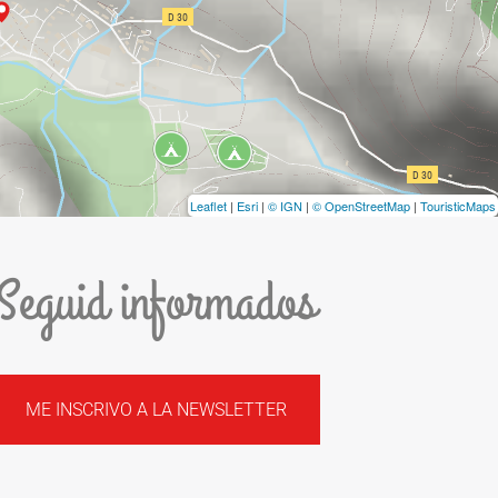
Leaflet
|
Esri
|
© IGN
|
© OpenStreetMap
|
TouristicMaps
Seguid informados
ME INSCRIVO A LA NEWSLETTER