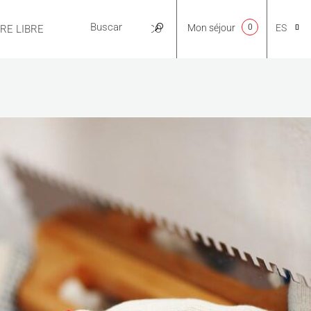
Mon séjour
0
ES
IRE LIBRE
PRÁCTICO
CA
NL
EN
FR