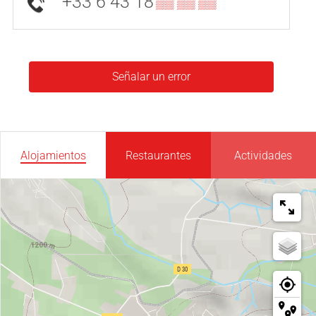
+33 6 43 18
▒▒ ▒▒ ▒▒
Señalar un error
Alojamientos
Restaurantes
Actividades