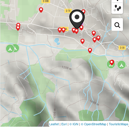
Leaflet
|
Esri
|
© IGN
|
© OpenStreetMap
|
TouristicMaps