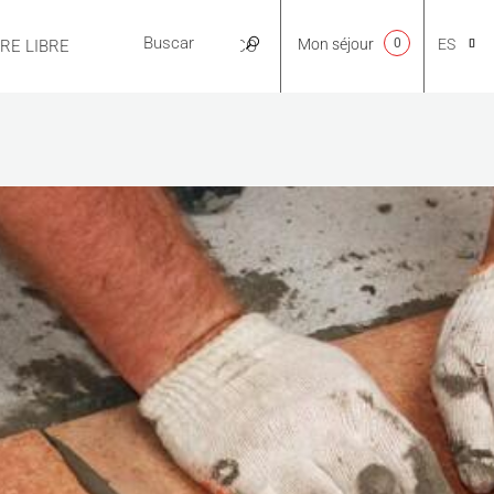
Mon séjour
0
ES
IRE LIBRE
PRÁCTICO
CA
NL
EN
FR