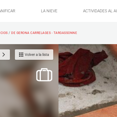
ANIFICAR
LA NIEVE
ACTIVIDADES AL A
/
ICIOS
DE GERONA CARRELAGES - TARGASSONNE
Volver a la lista