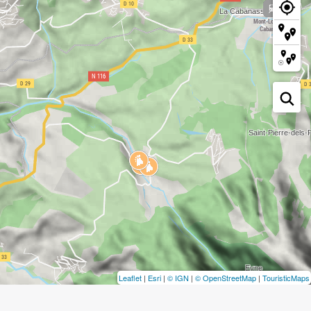
Leaflet
|
Esri
|
© IGN
|
© OpenStreetMap
|
TouristicMaps