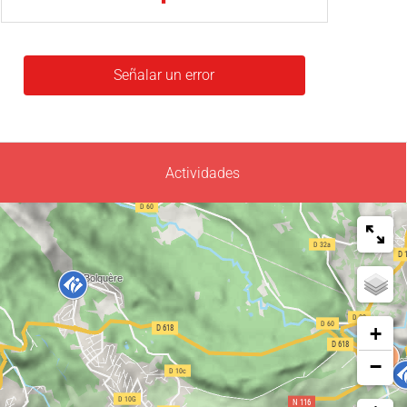
Señalar un error
Actividades
+
−