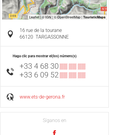
16 rue de la tourane
66120
TARGASSONNE
Haga clic para mostrar el(los) número(s)
+33 4 68 30
▒▒ ▒▒ ▒▒
+33 6 09 52
▒▒ ▒▒ ▒▒
www.ets-de-gerona.fr
Síganos en