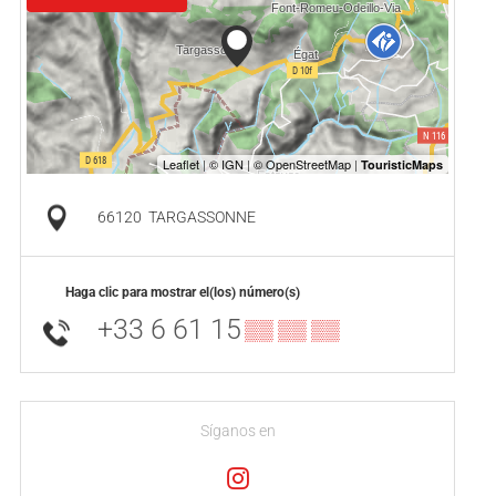
66120
TARGASSONNE
Haga clic para mostrar el(los) número(s)
+33 6 61 15
▒▒ ▒▒ ▒▒
Síganos en