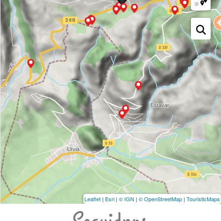
Leaflet
|
Esri
|
© IGN
|
© OpenStreetMap
|
TouristicMaps