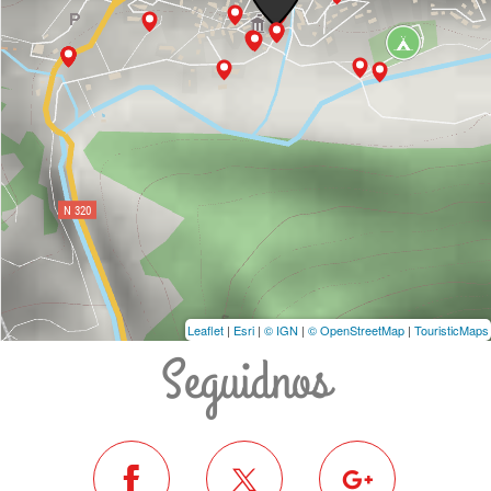
Leaflet
|
Esri
|
© IGN
|
© OpenStreetMap
|
TouristicMaps
Seguidnos