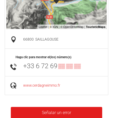
66800
SAILLAGOUSE
Haga clic para mostrar el(los) número(s)
+33 6 72 69
▒▒ ▒▒ ▒▒
www.cerdagneimmo.fr
Señalar un error