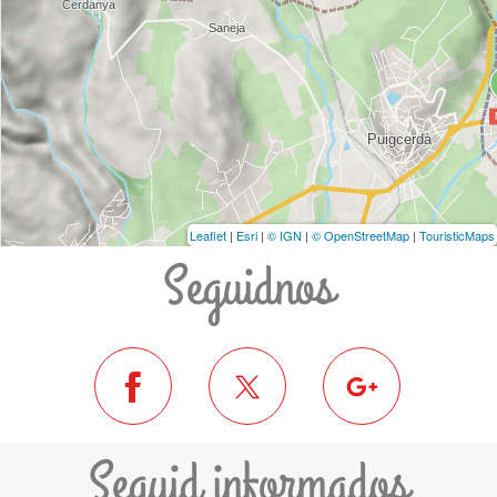
Leaflet
|
Esri
|
© IGN
|
© OpenStreetMap
|
TouristicMaps
Seguidnos
Seguid informados