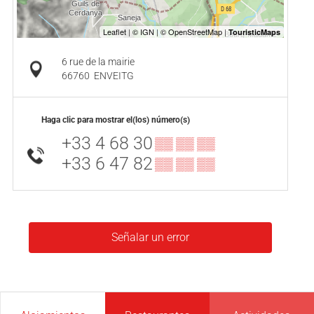
6 rue de la mairie
66760
ENVEITG
Haga clic para mostrar el(los) número(s)
+33 4 68 30
▒▒ ▒▒ ▒▒
+33 6 47 82
▒▒ ▒▒ ▒▒
Señalar un error