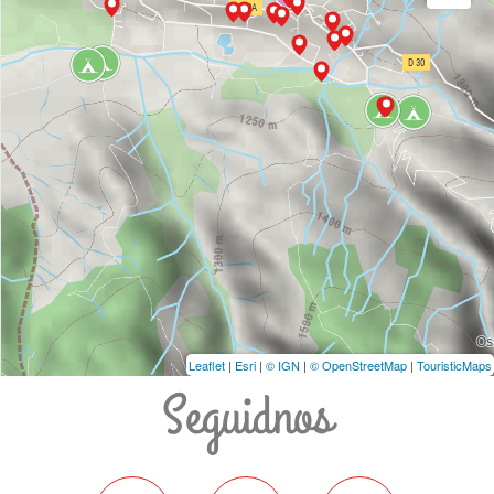
Leaflet
|
Esri
|
© IGN
|
© OpenStreetMap
|
TouristicMaps
Seguidnos