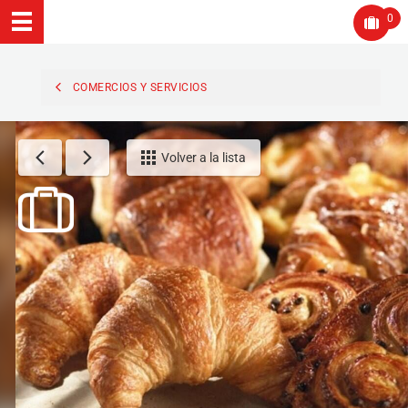
0
COMERCIOS Y SERVICIOS
Volver a la lista