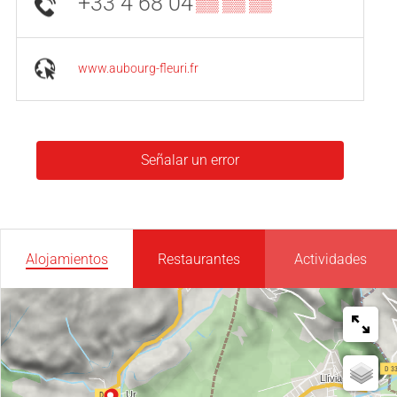
+33 4 68 04
▒▒ ▒▒ ▒▒
www.aubourg-fleuri.fr
Señalar un error
Alojamientos
Restaurantes
Actividades