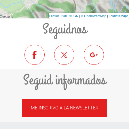
Leaflet
|
Esri
|
© IGN
|
© OpenStreetMap
|
TouristicMaps
Seguidnos
Seguid informados
ME INSCRIVO A LA NEWSLETTER