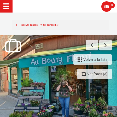
0
COMERCIOS Y SERVICIOS
Volver a la lista
Ver fotos (3)